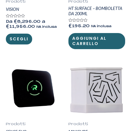
Prodotti
Prodotti
HT SURFACE – BOMBOLETTA
VISION
DA 200ML
Valutato
Da
€
8,296.00
a
0
Valutato
€
195.20
€
11,956.00
IVA inclusa
IVA inclusa
su
0
5
su
5
AGGIUNGI AL
SCEGLI
CARRELLO
Prodotti
Prodotti