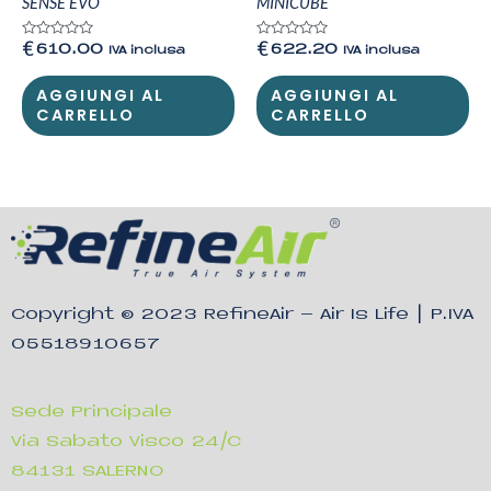
SENSE EVO
MINICUBE
Valutato
Valutato
€
610.00
€
622.20
IVA inclusa
IVA inclusa
0
0
su
su
5
5
AGGIUNGI AL
AGGIUNGI AL
CARRELLO
CARRELLO
Copyright © 2023
RefineAir – Air Is Life
| P.IVA
05518910657
Sede Principale
Via Sabato Visco 24/C
84131 SALERNO