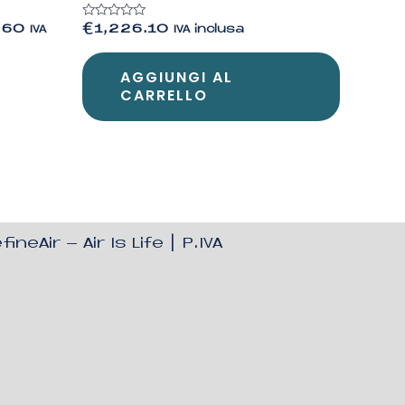
Valutato
.60
€
1,226.10
IVA
IVA inclusa
0
su
5
AGGIUNGI AL
CARRELLO
fineAir – Air Is Life
| P.IVA