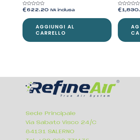
Valutato
Valutato
€
622.20
€
1,830
IVA inclusa
0
0
su
su
5
5
AGGIUNGI AL
AG
CARRELLO
CA
Sede Principale
Via Sabato Visco 24/C
84131 SALERNO