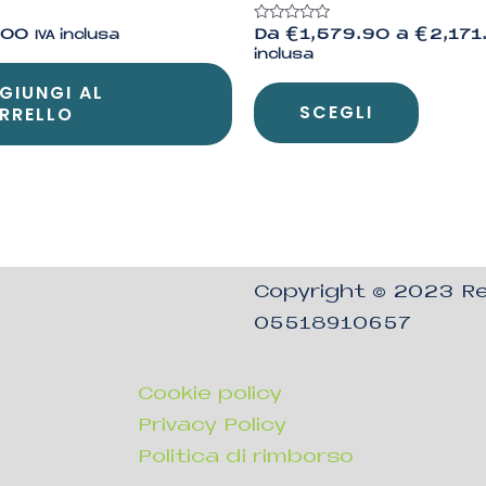
Valutato
.00
Da
€
1,579.90
a
€
2,171
IVA inclusa
0
inclusa
su
5
GIUNGI AL
SCEGLI
RRELLO
Copyright © 2023
Re
05518910657
Cookie policy
Privacy Policy
Politica di rimborso