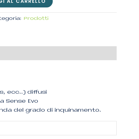
I AL CARRELLO
tegoria:
Prodotti
, ecc..) diffusi
da Sense Evo
econda del grado di inquinamento.