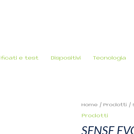
ificati e test
Dispositivi
Tecnologia
SENSE
Home
/
Prodotti
/ 
EVO
Prodotti
quantità
SENSE EV