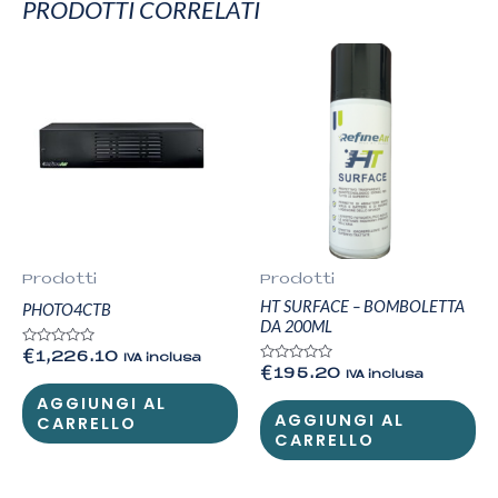
PRODOTTI CORRELATI
Prodotti
Prodotti
HT SURFACE – BOMBOLETTA
PHOTO4CTB
DA 200ML
Valutato
€
1,226.10
IVA inclusa
0
Valutato
€
195.20
IVA inclusa
su
0
5
su
AGGIUNGI AL
5
AGGIUNGI AL
CARRELLO
CARRELLO