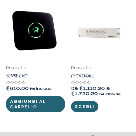
Prodotti
Prodotti
SENSE EVO
PHOTO4ALL
Valutato
Valutato
€
610.00
Da
€
1,110.20
a
IVA inclusa
0
0
€
1,720.20
IVA inclusa
su
su
5
5
AGGIUNGI AL
SCEGLI
CARRELLO