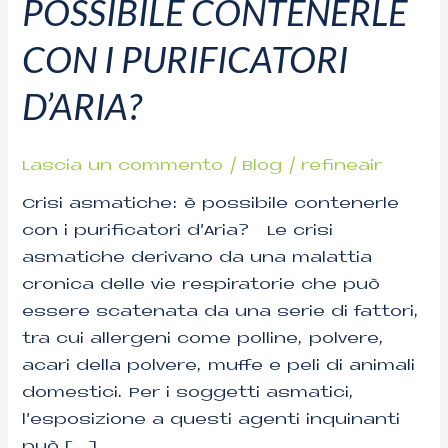
POSSIBILE CONTENERLE
è
possibile
CON I PURIFICATORI
contenerle
con
D’ARIA?
i
purificatori
Lascia un commento
/
Blog
/
refineair
d’aria?
Crisi asmatiche: è possibile contenerle
con i purificatori d’Aria? Le crisi
asmatiche derivano da una malattia
cronica delle vie respiratorie che può
essere scatenata da una serie di fattori,
tra cui allergeni come polline, polvere,
acari della polvere, muffe e peli di animali
domestici. Per i soggetti asmatici,
l’esposizione a questi agenti inquinanti
può […]