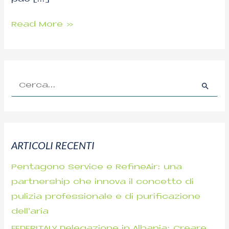
Read More »
C
e
r
c
ARTICOLI RECENTI
a
p
Pentagono Service e RefineAir: una
e
partnership che innova il concetto di
r
pulizia professionale e di purificazione
:
dell’aria
FEDERITALY Delegazione in Albania: Creare