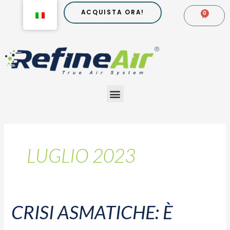
Vai
ACQUISTA ORA!
0
CARR
al
contenuto
Menu
LUGLIO 2023
CRISI ASMATICHE: È
Crisi
asmatiche: