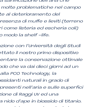
a sanificazione dell’aria che
e molte problematiche nel campo
te al deterioramento del
esenza di muffe e lieviti (terreno
ri come listeria ed escheria coli)
modo la shelf -life.
zione con l’Università degli Studi
tato il nostro primo dispositivo
ntare la conservazione ottimale
do che va dai dieci giorni ad un
alla PCO Technology, la
ossidanti
naturali in grado di
resenti nell’aria e sulle superfici
ione di Raggi UV ed una
 nido d’ape in biossido di titanio.