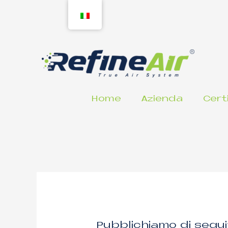
Vai
al
contenuto
Home
Azienda
Cert
Post
navigation
Pubblichiamo di segui