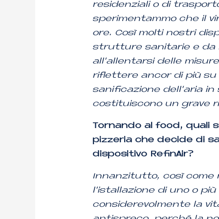
residenziali o di traspor
sperimentammo che il vir
ore. Così molti nostri dis
strutture sanitarie e da m
all’allentarsi delle misur
riflettere ancor di più s
sanificazione dell’aria i
costituiscono un grave ri
Tornando al food, quali s
pizzeria che decide di sa
dispositivo RefinAir?
Innanzitutto, così come 
l’istallazione di uno o pi
considerevolmente la vit
antispreco, perché la no