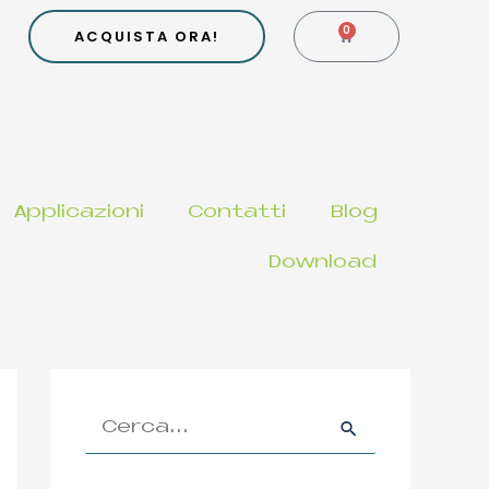
0
CARRELLO
ACQUISTA ORA!
Applicazioni
Contatti
Blog
Download
C
e