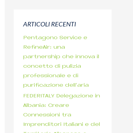
r
c
ARTICOLI RECENTI
a
p
Pentagono Service e
e
RefineAir: una
r
partnership che innova il
:
concetto di pulizia
professionale e di
purificazione dell’aria
FEDERITALY Delegazione in
Albania: Creare
Connessioni tra
Imprenditori Italiani e del