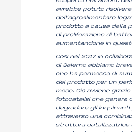
scoperto nell’ambito dell
avrebbe potuto risolver
dell’agroalimentare lega
prodotto a causa della pr
di proliferazione di batte
aumentandone in questo 
Così nel 2017 in collabora
di Salerno abbiamo brevet
che ha permesso di aume
del prodotto per un perio
mese. Ciò avviene grazie 
fotocatalisi che genera 
degradare gli inquinanti p
attraverso una combinaz
struttura catalizzatrice a