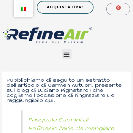
Vai
ACQUISTA ORA!
0
CARR
al
contenuto
Menu
Post
navigation
Pubblichiamo di seguito un estratto
dell’articolo di Carmen Autuori, presente
sul blog di Luciano Pignataro (che
cogliamo l’occasione di ringraziare), e
raggiungibile qui:
Pasquale Sannini di
RefineAir: l’aria da mangiare