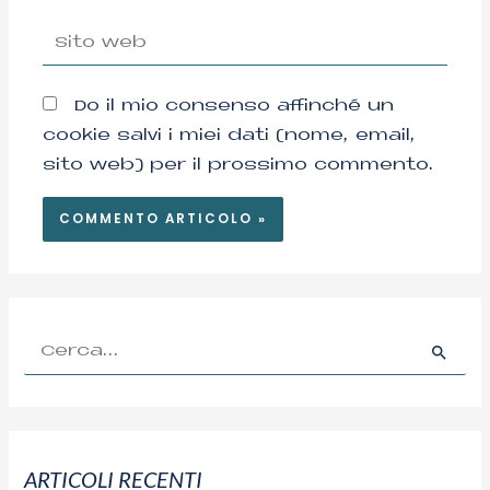
Sito
web
Do il mio consenso affinché un
cookie salvi i miei dati (nome, email,
sito web) per il prossimo commento.
C
e
r
c
ARTICOLI RECENTI
a