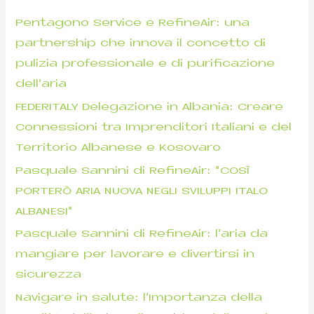
p
Pentagono Service e RefineAir: una
e
partnership che innova il concetto di
r
pulizia professionale e di purificazione
:
dell’aria
FEDERITALY Delegazione in Albania: Creare
Connessioni tra Imprenditori Italiani e del
Territorio Albanese e Kosovaro
Pasquale Sannini di RefineAir: “COSÌ
PORTERÒ ARIA NUOVA NEGLI SVILUPPI ITALO
ALBANESI”
Pasquale Sannini di RefineAir: l’aria da
mangiare per lavorare e divertirsi in
sicurezza
Navigare in salute: l’Importanza della