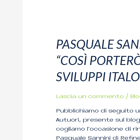
PASQUALE SANN
Pasquale
Sannini
“COSÌ PORTER
di
RefineAir:
SVILUPPI ITAL
“COSÌ
PORTERÒ
ARIA
Lascia un commento
/
Bl
NUOVA
Pubblichiamo di seguito u
NEGLI
Autuori, presente sul blo
SVILUPPI
cogliamo l’occasione di rin
ITALO
Pasquale Sannini di Refine
ALBANESI”