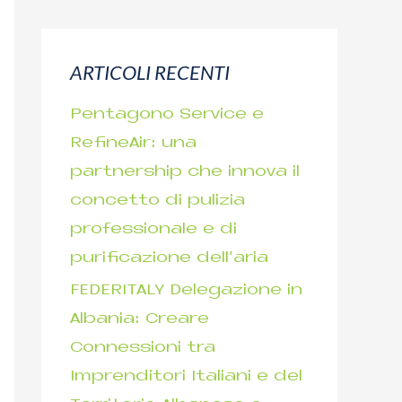
r
c
ARTICOLI RECENTI
a
p
Pentagono Service e
e
RefineAir: una
r
partnership che innova il
:
concetto di pulizia
professionale e di
purificazione dell’aria
FEDERITALY Delegazione in
Albania: Creare
Connessioni tra
Imprenditori Italiani e del