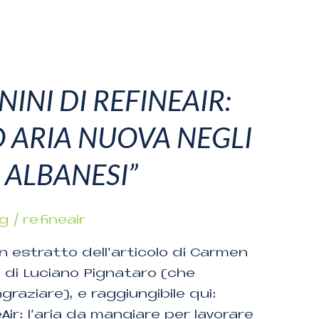
INI DI REFINEAIR:
Ò ARIA NUOVA NEGLI
O ALBANESI”
og
/
refineair
n estratto dell’articolo di Carmen
g di Luciano Pignataro (che
graziare), e raggiungibile qui:
Air: l’aria da mangiare per lavorare