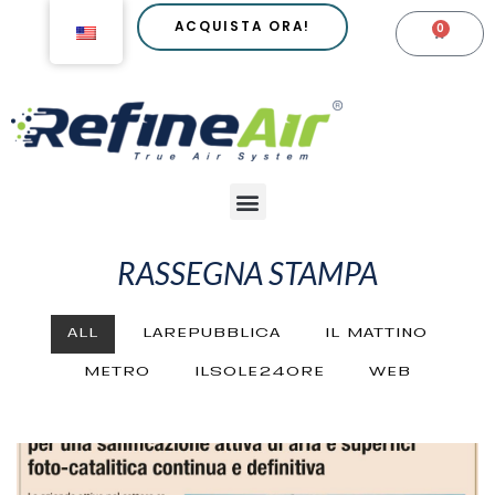
Go
ACQUISTA ORA!
0
CARR
to
content
Menu
RASSEGNA STAMPA
ALL
LAREPUBBLICA
IL MATTINO
METRO
ILSOLE24ORE
WEB