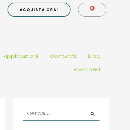
0
CARRELLO
ACQUISTA ORA!
Applicazioni
Contatti
Blog
Download
C
e