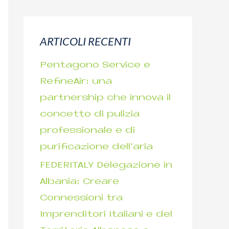
r
c
ARTICOLI RECENTI
a
p
Pentagono Service e
e
RefineAir: una
r
partnership che innova il
:
concetto di pulizia
professionale e di
purificazione dell’aria
FEDERITALY Delegazione in
Albania: Creare
Connessioni tra
Imprenditori Italiani e del