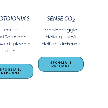
OTOIONIX S
SENSE CO
2
Per la
Monitoraggio
rificazione
della qualità
va di piccole
dell’aria interna
aule
SFOGLIA IL
DEPLIANT
SFOGLIA IL
DEPLIANT