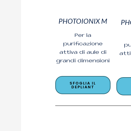
PHOTOIONIX M
PH
Per la
purificazione
pu
attiva di aule di
atti
grandi dimensioni
SFOGLIA IL
DEPLIANT