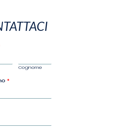
TATTACI
*
Cognome
no
*