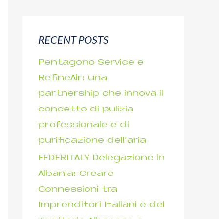
a
r
RECENT POSTS
c
h
Pentagono Service e
f
RefineAir: una
o
partnership che innova il
r
concetto di pulizia
:
professionale e di
purificazione dell’aria
FEDERITALY Delegazione in
Albania: Creare
Connessioni tra
Imprenditori Italiani e del