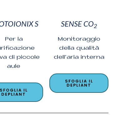
OTOIONIX S
SENSE CO
2
Per la
Monitoraggio
rificazione
della qualità
va di piccole
dell’aria interna
aule
SFOGLIA IL
DEPLIANT
SFOGLIA IL
DEPLIANT