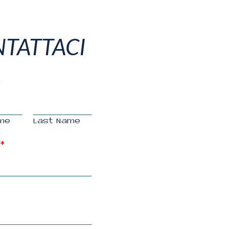
TATTACI
*
ame
Last Name
*