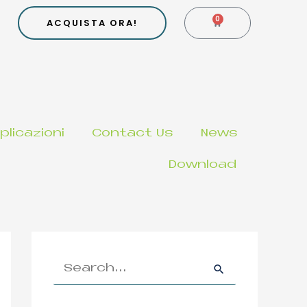
0
CARRELLO
ACQUISTA ORA!
plicazioni
Contact Us
News
Download
S
e