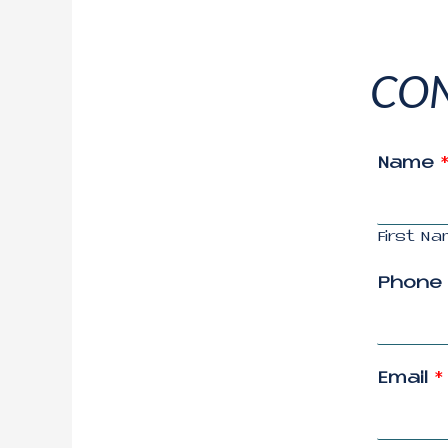
CON
Name
First N
Phone
Email
*