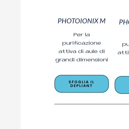
PHOTOIONIX M
PH
Per la
purificazione
pu
attiva di aule di
atti
grandi dimensioni
SFOGLIA IL
DEPLIANT