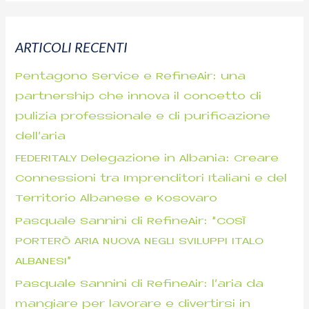
r
c
ARTICOLI RECENTI
a
p
Pentagono Service e RefineAir: una
e
partnership che innova il concetto di
r
pulizia professionale e di purificazione
:
dell’aria
FEDERITALY Delegazione in Albania: Creare
Connessioni tra Imprenditori Italiani e del
Territorio Albanese e Kosovaro
Pasquale Sannini di RefineAir: “COSÌ
PORTERÒ ARIA NUOVA NEGLI SVILUPPI ITALO
ALBANESI”
Pasquale Sannini di RefineAir: l’aria da
mangiare per lavorare e divertirsi in