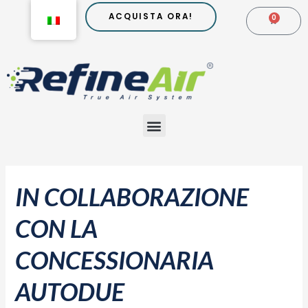
Vai
ACQUISTA ORA!
0
CARR
al
contenuto
Menu
Post
navigation
IN COLLABORAZIONE
CON LA
CONCESSIONARIA
AUTODUE