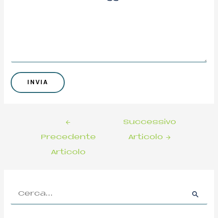
INVIA
←
Successivo
Precedente
Articolo
→
Articolo
C
e