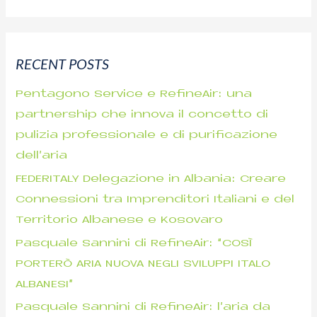
e
a
r
RECENT POSTS
c
h
Pentagono Service e RefineAir: una
f
partnership che innova il concetto di
o
pulizia professionale e di purificazione
r
dell’aria
:
FEDERITALY Delegazione in Albania: Creare
Connessioni tra Imprenditori Italiani e del
Territorio Albanese e Kosovaro
Pasquale Sannini di RefineAir: “COSÌ
PORTERÒ ARIA NUOVA NEGLI SVILUPPI ITALO
ALBANESI”
Pasquale Sannini di RefineAir: l’aria da