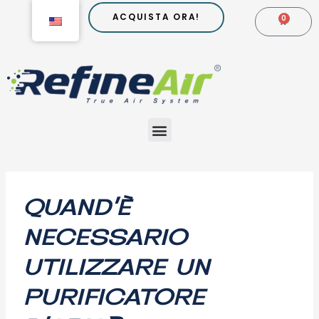
Go
ACQUISTA ORA!
0
CARR
to
content
Menu
Post
navigation
QUAND’È
NECESSARIO
UTILIZZARE UN
PURIFICATORE